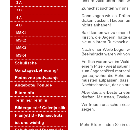
unsere Waldführerinnen w
3 A
Zunächst suchten wir uns 
3 B
Dann zogen wir los. Frühn
4 A
dicken Jacken, Hauben und
nichts anhaben!
4 B
Bald kamen wir zu einem 
MSK1
Kirstin, die Jägerin, hatt
MSK2
sie aus ihrem Rucksack a
MSK3
Nach einer Weile bogen wir 
Beeindruckt waren wir vom
MSK4
Endlich waren wir im Wald,
Schulische
einem Pilze - Areal saßen!
Ganztagesbetreuung/
zum Jagdschlössl marschie
genau, woher die Rehe au
Podnevno podvaranje
mussten aufpassen, dass w
Nachtschnecke, der es auf 
Angebote/ Ponude
Aber das allerbeste Erlebn
Elterninfo
durften. Mit Ästen, Zweigen
Termine/ Termini
Wir freuen uns schon ries
Bildergalerie/ Galerija slik
zeigen.
Plan(et) B - Klimaschutz
ist uns wichtig
Mehr Bilder finden Sie in d