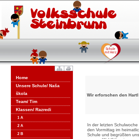
Home
Unsere Schule/ Naša
škola
Wir erforschen den Hartl
Team/ Tim
Klassen/ Razredi
1 A
In der letzten Schulwoche 
2 A
den Vormittag im heimatli
2 B
Schule und begrüßten unse