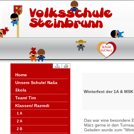
Home
Unsere Schule/ Naša
škola
Winterfest der 1A & MSK
Team/ Tim
Klassen/ Razredi
1 A
Das war eine besondere Ei
2 A
März gerne in den Turnsaal
2 B
Geladen wurde zum "Winte