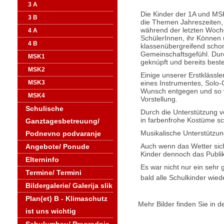
3 A
Die Kinder der 1A und MSK
3 B
die Themen Jahreszeiten, 
während der letzten Woch
4 A
SchülerInnen, ihr Können
4 B
klassenübergreifend schon
Gemeinschaftsgefühl. Du
MSK1
geknüpft und bereits best
MSK2
Einige unserer Erstklässl
eines Instrumentes, Solo-
MSK3
Wunsch entgegen und so w
MSK4
Vorstellung.
Schulische
Durch die Unterstützung 
in farbenfrohe Kostüme sc
Ganztagesbetreuung/
Musikalische Unterstützun
Podnevno podvaranje
Auch wenn das Wetter sich 
Angebote/ Ponude
Kinder dennoch das Publi
Elterninfo
Es war nicht nur ein sehr 
Termine/ Termini
bald alle Schulkinder wi
Bildergalerie/ Galerija slik
Plan(et) B - Klimaschutz
Mehr Bilder finden Sie in d
ist uns wichtig