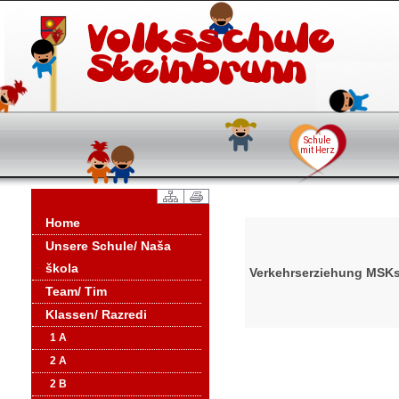
Home
Unsere Schule/ Naša
škola
Verkehrserziehung MSK
Team/ Tim
Klassen/ Razredi
1 A
2 A
2 B