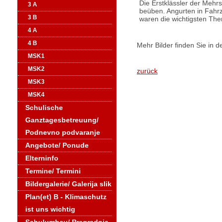
Die Erstklässler der Mehrs
3 A
beüben. Angurten in Fahr
3 B
waren die wichtigsten Th
4 A
4 B
Mehr Bilder finden Sie in d
MSK1
MSK2
zurück
MSK3
MSK4
Schulische
Ganztagesbetreuung/
Podnevno podvaranje
Angebote/ Ponude
Elterninfo
Termine/ Termini
Bildergalerie/ Galerija slik
Plan(et) B - Klimaschutz
ist uns wichtig