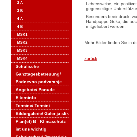
3 A
Lebensweise, ein positive
gegenseitiger Unterstützu
3 B
Besonders beeindruckt wa
4 A
Handpuppe Geko, die auch
mitgefiebert werden.
4 B
MSK1
Mehr Bilder finden Sie in d
MSK2
MSK3
zurück
MSK4
Schulische
Ganztagesbetreuung/
Podnevno podvaranje
Angebote/ Ponude
Elterninfo
Termine/ Termini
Bildergalerie/ Galerija slik
Plan(et) B - Klimaschutz
ist uns wichtig