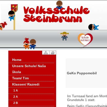
Home
Unsere Schule/ Naša
škola
GeKo Puppomobil
Team/ Tim
Klassen/ Razredi
1 A
Im Turnsaal fand am Monta
2 A
Grundstufe 1 statt.
2 B
Beim GeKo (Gesundheitsko