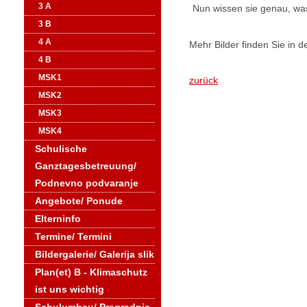
3 A
Nun wissen sie genau, wa
3 B
4 A
Mehr Bilder finden Sie in d
4 B
MSK1
zurück
MSK2
MSK3
MSK4
Schulische
Ganztagesbetreuung/
Podnevno podvaranje
Angebote/ Ponude
Elterninfo
Termine/ Termini
Bildergalerie/ Galerija slik
Plan(et) B - Klimaschutz
ist uns wichtig