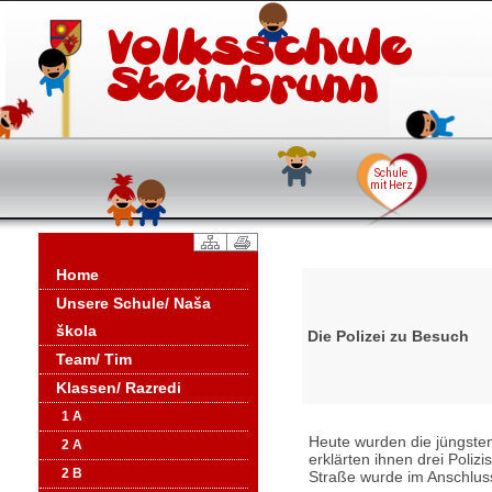
Home
Unsere Schule/ Naša
škola
Die Polizei zu Besuch
Team/ Tim
Klassen/ Razredi
1 A
Heute wurden die jüngsten
2 A
erklärten ihnen drei Poli
2 B
Straße wurde im Anschluss 