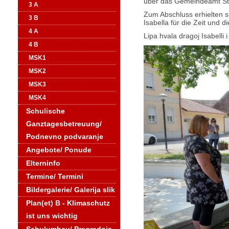
über das Gemeindeamt Ste
3 A
Zum Abschluss erhielten 
3 B
Isabella für die Zeit und 
4 A
Lipa hvala dragoj Isabelli 
4 B
MSK1
MSK2
MSK3
MSK4
Schulische
Ganztagesbetreuung/
Podnevno podvaranje
Angebote/ Ponude
Elterninfo
Termine/ Termini
Bildergalerie/ Galerija slik
Plan(et) B - Klimaschutz
ist uns wichtig