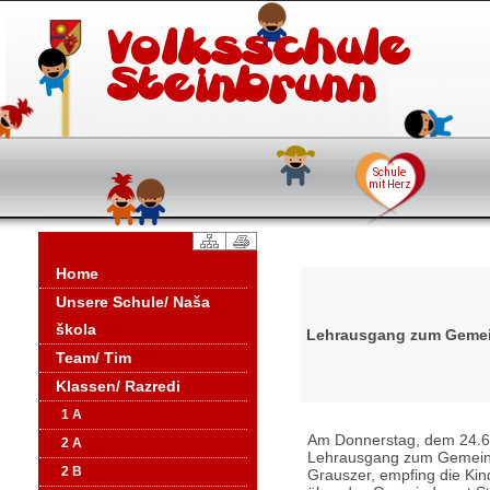
Home
Unsere Schule/ Naša
škola
Lehrausgang zum Geme
Team/ Tim
Klassen/ Razredi
1 A
Am Donnerstag, dem 24.6.,
2 A
Lehrausgang zum Gemeinde
2 B
Grauszer, empfing die Kind