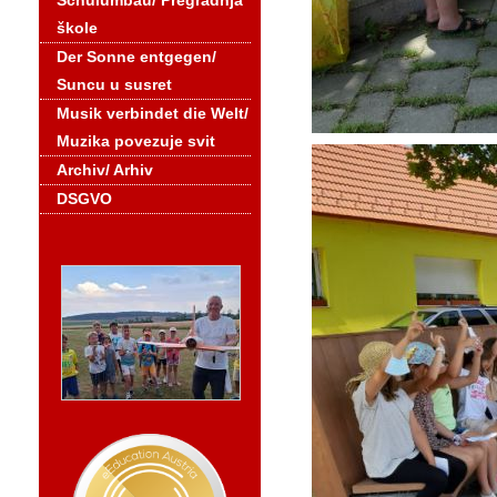
Schulumbau/ Pregradnja
škole
Der Sonne entgegen/
Suncu u susret
Musik verbindet die Welt/
Muzika povezuje svit
Archiv/ Arhiv
DSGVO