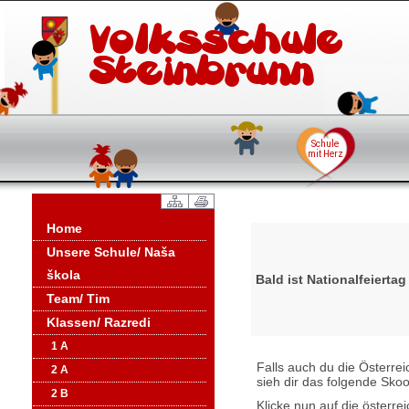
Home
Unsere Schule/ Naša
škola
Bald ist Nationalfeiertag
Team/ Tim
Klassen/ Razredi
1 A
Falls auch du die Österr
2 A
sieh dir das folgende Sko
2 B
Klicke nun auf die österre