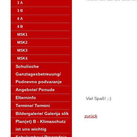
3 A
3 B
4 A
4 B
MSK1
MSK2
MSK3
MSK4
Schulische
Ganztagesbetreuung/
Podnevno podvaranje
Angebote/ Ponude
Elterninfo
Viel Spaß! ;-)
Termine/ Termini
Bildergalerie/ Galerija slik
zurück
Plan(et) B - Klimaschutz
ist uns wichtig