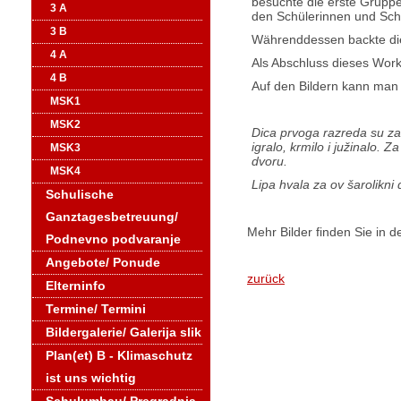
besuchte die erste Gruppe
3 A
den Schülerinnen und Schü
3 B
Währenddessen backte die
4 A
Als Abschluss dieses Work
4 B
Auf den Bildern kann man s
MSK1
MSK2
Dica prvoga razreda su zad
igralo, krmilo i južinalo. Z
MSK3
dvoru.
MSK4
Lipa hvala za ov šarolikn
Schulische
Ganztagesbetreuung/
Mehr Bilder finden Sie in d
Podnevno podvaranje
Angebote/ Ponude
zurück
Elterninfo
Termine/ Termini
Bildergalerie/ Galerija slik
Plan(et) B - Klimaschutz
ist uns wichtig