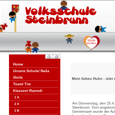
Home
Unsere Schule/ Naša
škola
Mein liebes Huhn - izlet 
Team/ Tim
Klassen/ Razredi
1 A
Am Donnerstag, den 25.4.2
2 A
Steinbrunn. Dort angekom
2 B
Gemeinsam wurde der Aufba