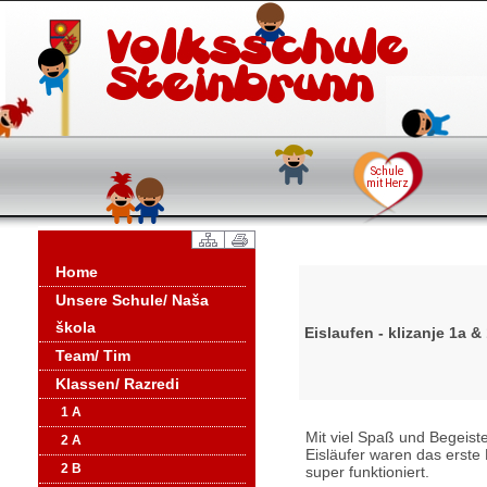
Home
Unsere Schule/ Naša
škola
Eislaufen - klizanje 1a &
Team/ Tim
Klassen/ Razredi
1 A
Mit viel Spaß und Begeiste
2 A
Eisläufer waren das erste
2 B
super funktioniert.