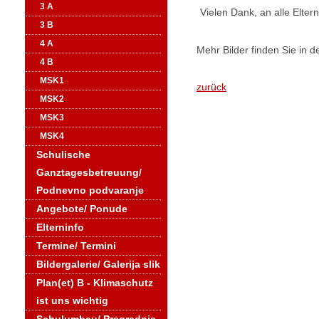
3 A
Vielen Dank, an alle Elter
3 B
4 A
Mehr Bilder finden Sie in d
4 B
MSK1
zurück
MSK2
MSK3
MSK4
Schulische
Ganztagesbetreuung/
Podnevno podvaranje
Angebote/ Ponude
Elterninfo
Termine/ Termini
Bildergalerie/ Galerija slik
Plan(et) B - Klimaschutz
ist uns wichtig