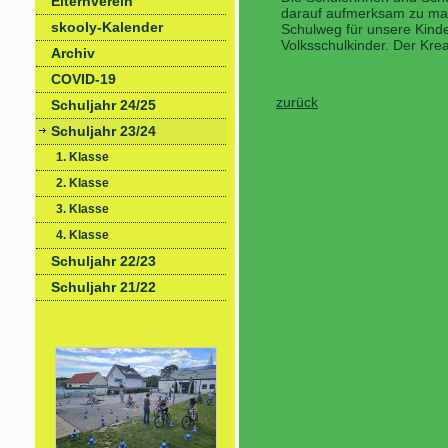
Elternverein
darauf aufmerksam zu mac
skooly-Kalender
Schulweg für unsere Kind
Volksschulkinder. Der Kre
Archiv
COVID-19
zurück
Schuljahr 24/25
Schuljahr 23/24
1. Klasse
2. Klasse
3. Klasse
4. Klasse
Schuljahr 22/23
Schuljahr 21/22