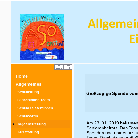
Home
Allgemeines
Schulleitung
Großzügige Spende vom 
Lehrer/innen Team
Schulassistentinnen
Schulwartin
Am 23. 01. 2019 bekamen 
Tagesbetreuung
Seniorenbeirats. Das Tea
Ausstattung
Spenden und unterstützt u
Team! Durch diese großzüg