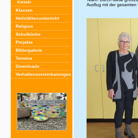
Kontakt
Ausflug mit der gesamten
Klassen
Heilstättenunterricht
Religion
Schulküche
Projekte
Bildergalerie
Termine
Downloads
Verhaltensvereinbarungen