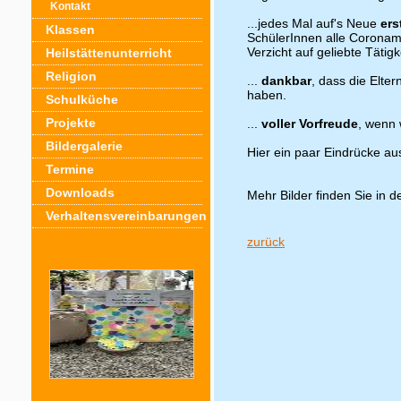
Kontakt
...jedes Mal auf's Neue
ers
Klassen
SchülerInnen alle Coronam
Verzicht auf geliebte Tätigk
Heilstättenunterricht
Religion
...
dankbar
, dass die Elte
haben.
Schulküche
Projekte
...
voller Vorfreude
, wenn 
Bildergalerie
Hier ein paar Eindrücke a
Termine
Downloads
Mehr Bilder finden Sie in d
Verhaltensvereinbarungen
zurück