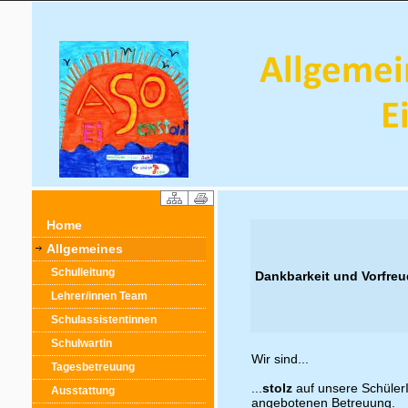
Home
Allgemeines
Schulleitung
Dankbarkeit und Vorfre
Lehrer/innen Team
Schulassistentinnen
Schulwartin
Wir sind...
Tagesbetreuung
...
stolz
auf unsere Schüler
Ausstattung
angebotenen Betreuung.