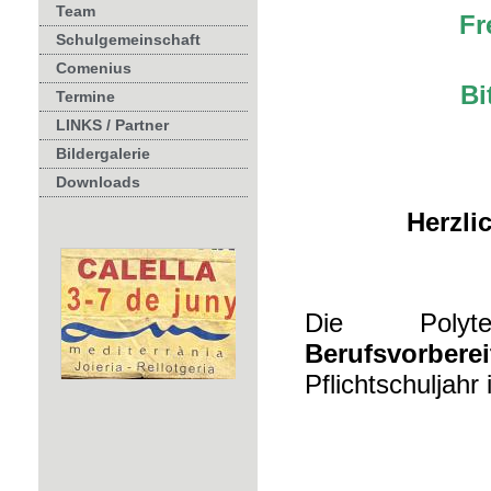
Team
Fr
Schulgemeinschaft
Comenius
Bi
Termine
LINKS / Partner
Bildergalerie
Downloads
Herzli
Die Polyte
Berufs
vorbere
Pflichtschuljahr