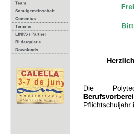
Team
Fre
Schulgemeinschaft
Comenius
Bit
Termine
LINKS / Partner
Bildergalerie
Downloads
Herzlic
Die Polyte
Berufs
vorbere
Pflichtschuljahr