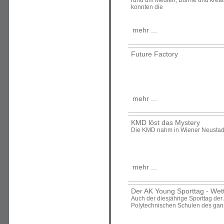
rund um Medien, Bühne und kreat
konnten die
mehr ...
Future Factory
mehr ...
KMD löst das Mystery
Die KMD nahm in Wiener Neustadt
mehr ...
Der AK Young Sporttag - Wet
Auch der diesjährige Sporttag de
Polytechnischen Schulen des ga