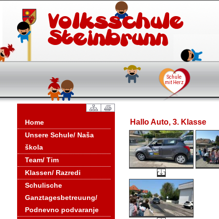
Hallo Auto, 3. Klasse
Home
Unsere Schule/ Naša
škola
Team/ Tim
Klassen/ Razredi
Schulische
Ganztagesbetreuung/
Podnevno podvaranje