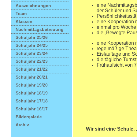
eine Nachmittagsbe
Auszeichnungen
der Schüler und S
Team
Persönlichkeitsst
Klassen
eine Kooperation m
einmal pro Woche
Nachmittagsbetreuung
die „Bewegte Pau
Schuljahr 25/26
eine Kooperation 
Schuljahr 24/25
regelmäßige Theate
Schuljahr 23/24
Eislauftage und 
die tägliche Turns
Schuljahr 22/23
Frühaufsicht von 7
Schuljahr 21/22
Schuljahr 20/21
Schuljahr 19/20
Schuljahr 18/19
Schuljahr 17/18
Schuljahr 16/17
Bildergalerie
Archiv
Wir sind eine Schule, ..