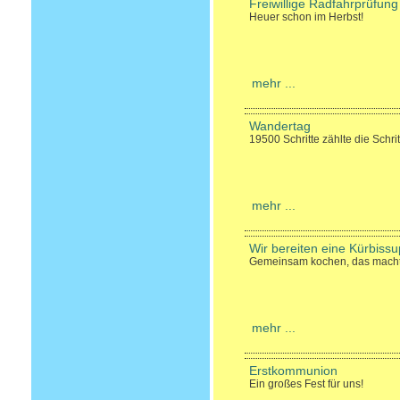
Freiwillige Radfahrprüfung
Heuer schon im Herbst!
mehr ...
Wandertag
19500 Schritte zählte die Schr
mehr ...
Wir bereiten eine Kürbissu
Gemeinsam kochen, das macht
mehr ...
Erstkommunion
Ein großes Fest für uns!