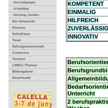
KOMPETENT
Berechtigungen
Schulalltag
EINMALIG
Beratung, Soziales
HILFREICH
Der Unterricht
ZUVERLÄSSI
Klassen
Schulhaus
INNOVATIV
Team
Schulgemeinschaft
Comenius
Termine
Berufsorientie
LINKS / Partner
Berufsgrundb
Bildergalerie
Allgemeinbild
Downloads
Bedarfsorienti
Unterricht
2 berufsprakti