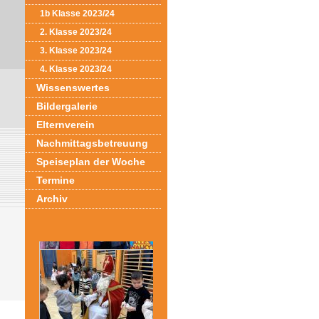
1b Klasse 2023/24
2. Klasse 2023/24
3. Klasse 2023/24
4. Klasse 2023/24
Wissenswertes
Bildergalerie
Elternverein
Nachmittagsbetreuung
Speiseplan der Woche
Termine
Archiv