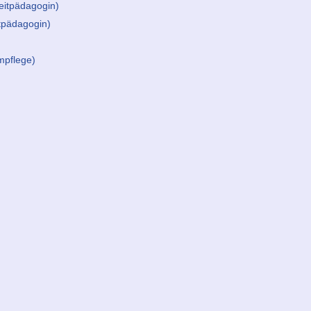
eitpädagogin)
tpädagogin)
pflege)