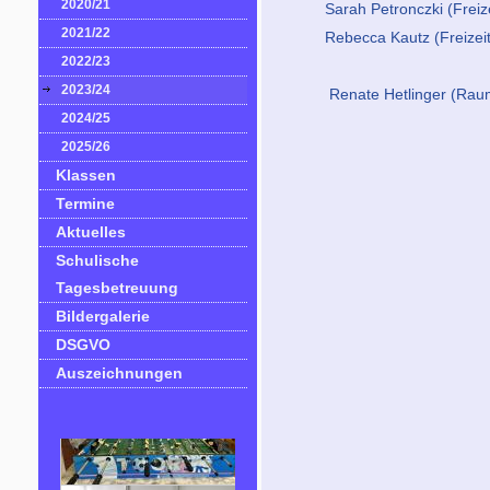
2020/21
Sarah Petronczki (Freiz
2021/22
Rebecca Kautz (Freizei
2022/23
2023/24
Renate Hetlinger (Raum
2024/25
2025/26
Klassen
Termine
Aktuelles
Schulische
Tagesbetreuung
Bildergalerie
DSGVO
Auszeichnungen