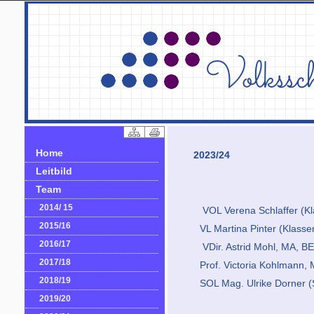
Home
2023/24
Leitbild
Team
2014/ 15
VOL Verena Schlaffer (Kla
2015/16
VL Martina Pinter (Klassen
2016/17
VDir. Astrid Mohl, MA, BEd
2017/18
Prof. Victoria Kohlmann, 
2018/19
SOL Mag. Ulrike Dorner (S
2019/20