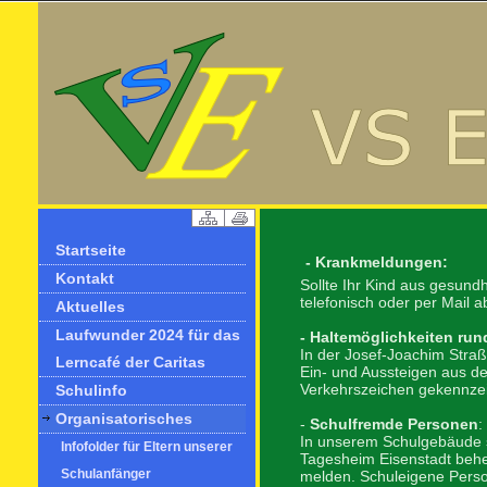
Startseite
- Krankmeldungen:
Kontakt
Sollte Ihr Kind aus gesund
telefonisch oder per Mail
Aktuelles
Laufwunder 2024 für das
- Haltemöglichkeiten ru
In der Josef-Joachim Straß
Lerncafé der Caritas
Ein- und Aussteigen aus d
Verkehrszeichen gekennze
Schulinfo
Organisatorisches
-
Schulfremde Personen
:
In unserem Schulgebäude si
Infofolder für Eltern unserer
Tagesheim Eisenstadt behei
Schulanfänger
melden. Schuleigene Perso