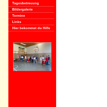
Tagesbetreuung
Bildergalerie
Termine
Links
Hier bekommst du Hilfe