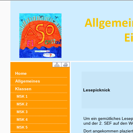
Home
Allgemeines
Klassen
Lesepicknick
MSK 1
MSK 2
MSK 3
Um ein gemütliches Lesepi
MSK 4
und der 2. SEF auf den W
MSK 5
Dort angekommen plaziert