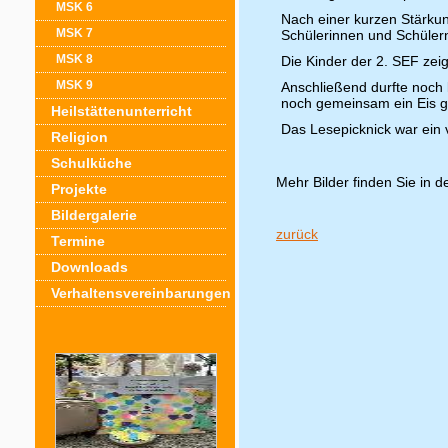
MSK 6
Nach einer kurzen Stärkun
MSK 7
Schülerinnen und Schülern
MSK 8
Die Kinder der 2. SEF zeig
MSK 9
Anschließend durfte noch
noch gemeinsam ein Eis 
Heilstättenunterricht
Das Lesepicknick war ein 
Religion
Schulküche
Mehr Bilder finden Sie in d
Projekte
Bildergalerie
zurück
Termine
Downloads
Verhaltensvereinbarungen