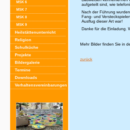
MSK 6
aufgeteilt sind, wie tele
MSK 7
Nach der Führung wurden w
Fang- und Versteckspielen
MSK 8
Ausflug dieser Art war!
MSK 9
Danke für die Einladung.
Heilstättenunterricht
Religion
Mehr Bilder finden Sie in d
Schulküche
Projekte
zurück
Bildergalerie
Termine
Downloads
Verhaltensvereinbarungen