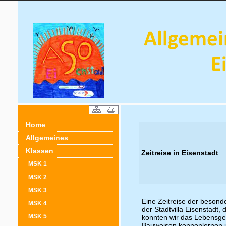
Home
Allgemeines
Klassen
Zeitreise in Eisenstadt
MSK 1
MSK 2
MSK 3
Eine Zeitreise der besond
MSK 4
der Stadtvilla Eisenstadt,
MSK 5
konnten wir das Lebensge
Bauweisen kennenlernen u