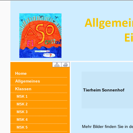
Home
Allgemeines
Klassen
Tierheim Sonnenhof
MSK 1
MSK 2
MSK 3
MSK 4
Mehr Bilder finden Sie in d
MSK 5