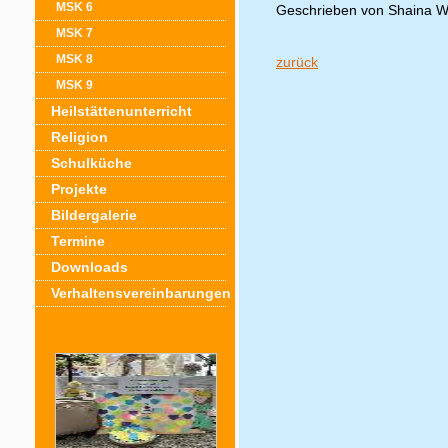
MSK 6
Geschrieben von Shaina Wh
MSK 7
MSK 8
zurück
MSK 9
Heilstättenunterricht
Religion
Schulküche
Projekte
Bildergalerie
Termine
Downloads
Verhaltensvereinbarungen