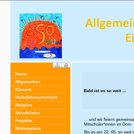
Home
Allgemeines
Klassen
Bald ist es so weit ...
Heilstättenunterricht
Religion
Schulküche
... und wir feiern gemei
Projekte
Mitschüler*innen im Dom.
Bildergalerie
Bis es am 22. 05. so weit 