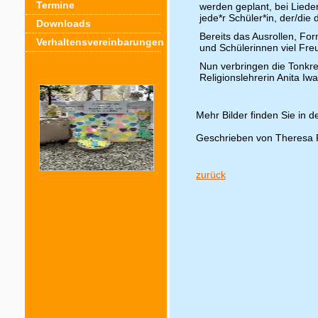
Termine
werden geplant, bei Lied
jede*r Schüler*in, der/di
Downloads
Bereits das Ausrollen, Fo
Verhaltensvereinbarungen
und Schülerinnen viel Fre
Nun verbringen die Tonk
Religionslehrerin Anita Iw
Mehr Bilder finden Sie in d
Geschrieben von Theresa F
zurück