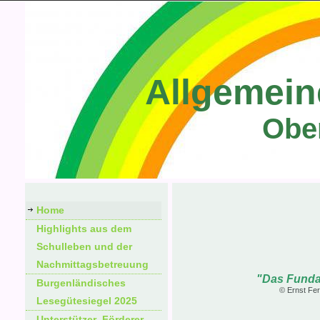
Allgemein
Obe
Home
Highlights aus dem
Schulleben und der
Nachmittagsbetreuung
"Das Fundament der
Burgenländisches
© Ernst Ferstl (*1955), ös
Lesegütesiegel 2025
Unterstützer_Förderer