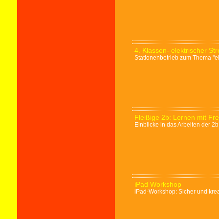
4. Klassen- elektrischer St
Stationenbetrieb zum Thema "el
Fleißige 2b: Lernen mit F
Einblicke in das Arbeiten der 2
iPad Workshop
iPad-Workshop: Sicher und krea