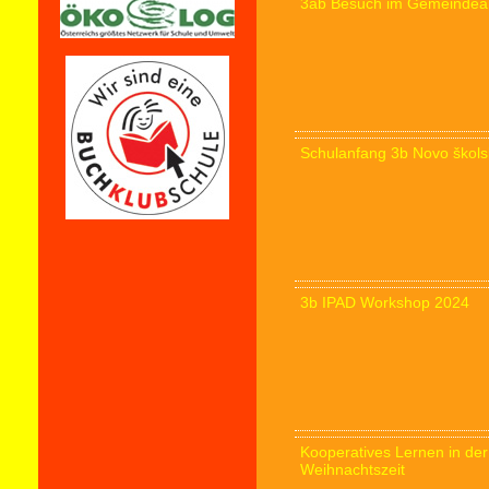
3ab Besuch im Gemeindea
Schulanfang 3b Novo školsk
3b IPAD Workshop 2024
Kooperatives Lernen in de
Weihnachtszeit