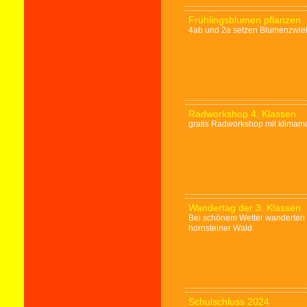
Frühlingsblumen pflanzen
4ab und 2a setzen Blumenzwie
Radworkshop 4. Klassen
gratis Radworkshop mit klimam
Wandertag der 3. Klassen
Bei schönem Wetter wanderten d
hornsteiner Wald.
Schulschluss 2024