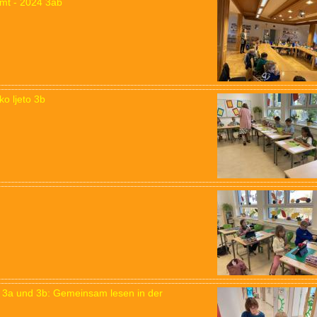
mt - 2024 3ab
o ljeto 3b
r 3a und 3b: Gemeinsam lesen in der