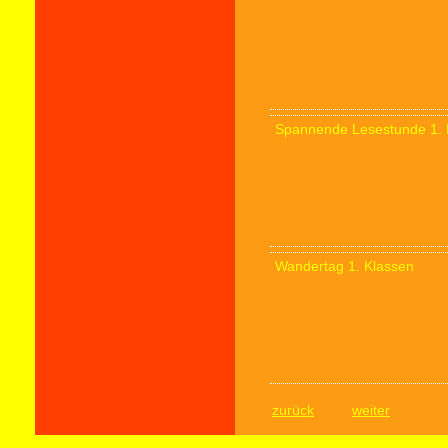
Spannende Lesestunde 1. 
Wandertag 1. Klassen
zurück
weiter