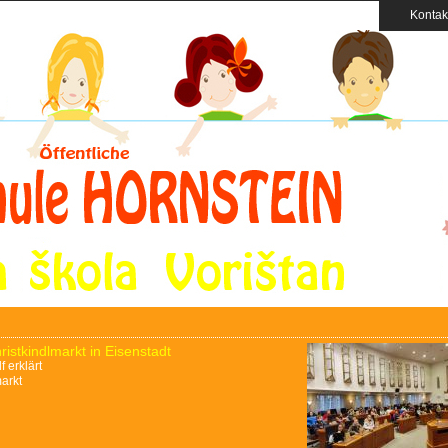
Kontak
stkindlmarkt in Eisenstadt
 erklärt
markt