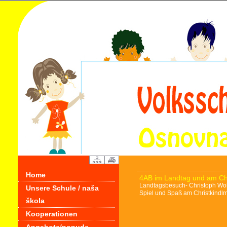
Home
4AB im Landtag und am Chri
Landtagsbesuch- Christoph Wolf
Unsere Schule / naša
Spiel und Spaß am Christkindl
škola
Kooperationen