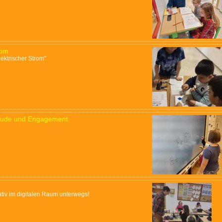
rom
ektrischer Strom"
reude und Engagement
b
tiv im digitalen Raum unterwegs!