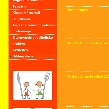
Angebote/ponude
Team/tim
Adventsingen
Klassen / razredi
Schulische
Tagesbetreuung/podnevno
podvaranje
Elternverein / roditeljsko
3ab Workshop Lindenallee
društvo
Aktuelles
Bildergalerie
3b Besuch am Friedhof 20