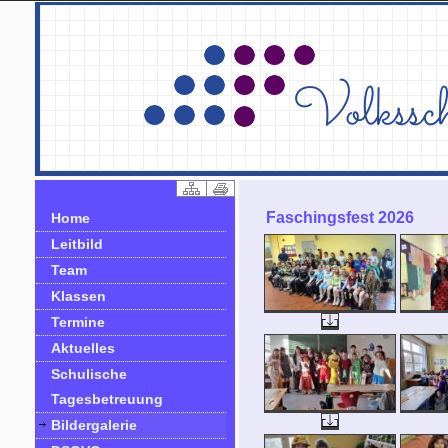
Faschingsfest 2026
Home
Leitbild
Team
Klassen
Termine
Aktuelles
Schulische
Tagesbetreuung
Bildergalerie