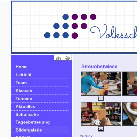
Streuobstwiese
Home
Leitbild
Team
Klassen
Termine
Aktuelles
Schulische
Tagesbetreuung
Bildergalerie
zurück