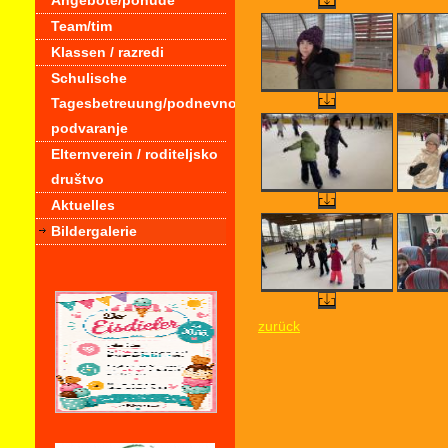
Angebote/ponude
Team/tim
Klassen / razredi
Schulische
Tagesbetreuung/podnevno
podvaranje
Elternverein / roditeljsko
društvo
Aktuelles
Bildergalerie
zurück