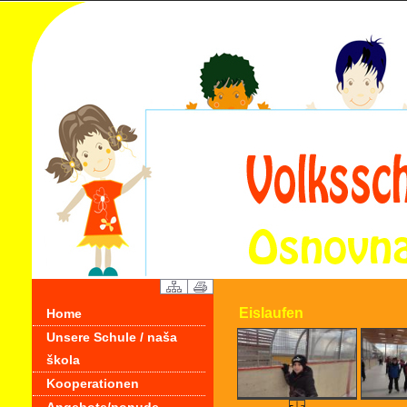
Eislaufen
Home
Unsere Schule / naša
škola
Kooperationen