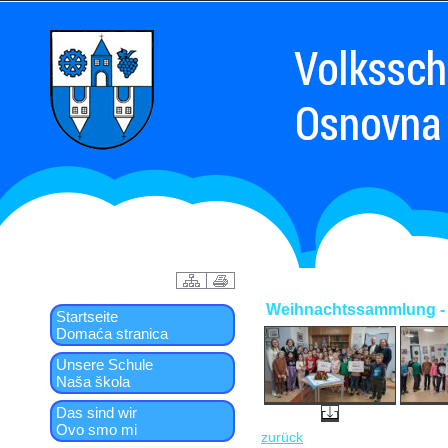
Weihnachtssammlung - 
Startseite
Domaća stranica
Unsere Schule
Naša škola
Das sind wir
Ovo smo mi
zurück