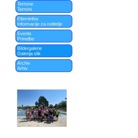
Termine
Termini
Elterninfos
Informacije za roditelje
Events
Priredbe
Bildergalerie
Galerija slik
Archiv
Arhiv