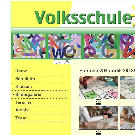
Forscher&Robotik 2018
Home
Schulinfo
Klassen
Bildergalerie
Termine
Archiv
Team