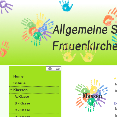
Home
A
Schule
M
Klassen
I
A. Klasse
B
B - Klasse
M
C - Klasse
I