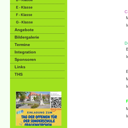
D - Klasse
E - Klasse
C
F - Klasse
M
G - Klasse
I
Angebote
Bildergalerie
D
Termine
B
Integration
I
Sponsoren
Links
E
THS
M
I
M
I