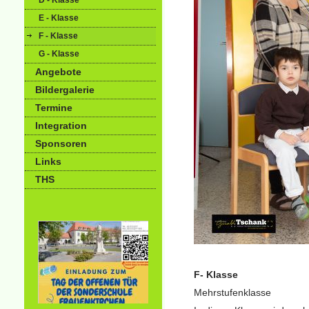
D - Klasse
E - Klasse
F - Klasse
G - Klasse
Angebote
Bildergalerie
Termine
Integration
Sponsoren
Links
THS
F- Klasse
Mehrstufenklasse