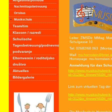
Angebote/ponude
Nachmittagsbetreuung
Ortsbus
Musikschule
Team/tim
Klassen / razredi
Leiter :ZMSDir. MMag. Mart
Schulische
Schulgasse 10
Tagesbetreuung/podnevno
Tel: 02682/68 063 (Montag
podvaranje
Mail:
ms.hornstein@bnet.a
Elternverein / roditeljsko
Homepage: ms-hornstein.
društvo
Anmeldung für das Schul
http://www.musikschulwerk-
Aktuelles
id=312&tx_ttnews%5Btt_
Bildergalerie
Link zum virtuellen Tag der
http://www.musikschulwerk-
id=312&tx_ttnews%5Btt_
Die Musikschule Hornstein