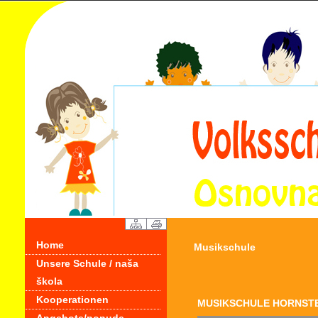
Home
Musikschule
Unsere Schule / naša
škola
Kooperationen
MUSIKSCHULE HORNST