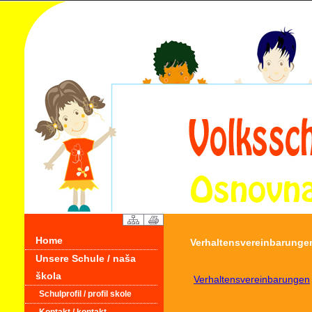
Home
Verhaltensvereinbarunge
Unsere Schule / naša
škola
Verhaltensvereinbarungen
Schulprofil / profil skole