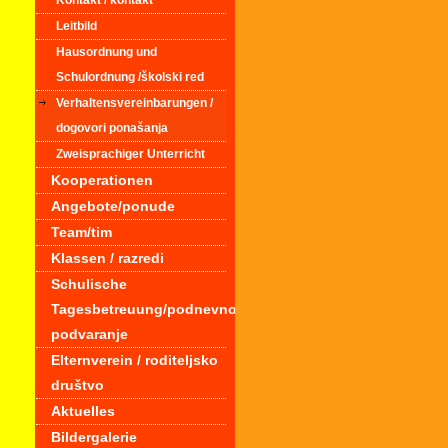
Kontakt / kontakt
Leitbild
Hausordnung und
Schulordnung /školski red
Verhaltensvereinbarungen /
dogovori ponašanja
Zweisprachiger Unterricht
Kooperationen
Angebote/ponude
Team/tim
Klassen / razredi
Schulische
Tagesbetreuung/podnevno
podvaranje
Elternverein / roditeljsko
društvo
Aktuelles
Bildergalerie