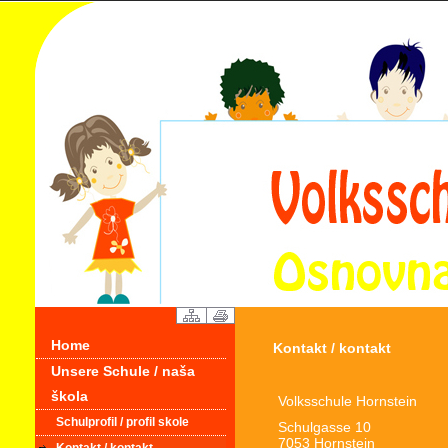
Home
Kontakt / kontakt
Unsere Schule / naša
škola
Volksschule Hornstein
Schulprofil / profil skole
Schulgasse 10
7053 Hornstein