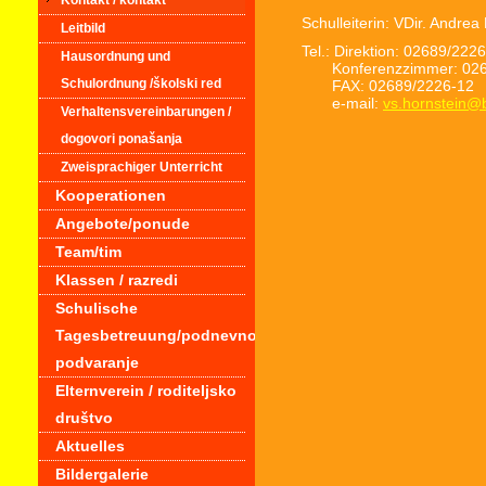
Kontakt / kontakt
Schulleiterin: VDir. Andre
Leitbild
Tel.: Direktion: 02689/222
Hausordnung und
Konferenzzimmer: 026
Schulordnung /školski red
FAX: 02689/2226-12
e-mail:
vs.hornstein@
Verhaltensvereinbarungen /
dogovori ponašanja
Zweisprachiger Unterricht
Kooperationen
Angebote/ponude
Team/tim
Klassen / razredi
Schulische
Tagesbetreuung/podnevno
podvaranje
Elternverein / roditeljsko
društvo
Aktuelles
Bildergalerie