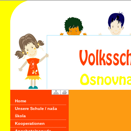
Home
Unsere Schule / naša
škola
Kooperationen