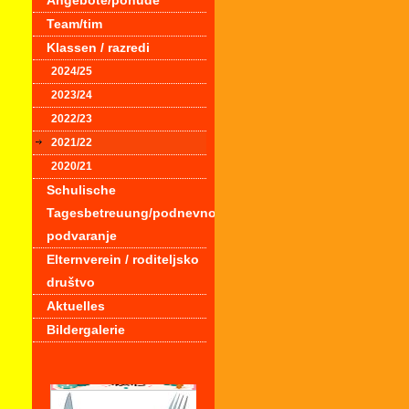
Angebote/ponude
Team/tim
Klassen / razredi
2024/25
2023/24
2022/23
2021/22
2020/21
Schulische
Tagesbetreuung/podnevno
podvaranje
Elternverein / roditeljsko
društvo
Aktuelles
Bildergalerie