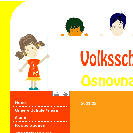
Home
2021/22
Unsere Schule / naša
škola
Kooperationen