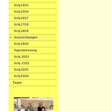
Schj.14/15
Schj.15/16
Schj.16/17
Schj.17/18
Schj.18/19
Auszeichnungen
Schj.19/20
Tagesbetreuung
Schj. 20/21
Schj. 21/22
Schj.22/23
Schj.23/24
Team