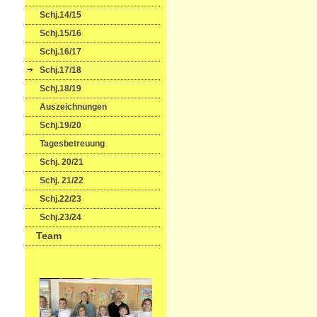
Schj.14/15
Schj.15/16
Schj.16/17
Schj.17/18
Schj.18/19
Auszeichnungen
Schj.19/20
Tagesbetreuung
Schj. 20/21
Schj. 21/22
Schj.22/23
Schj.23/24
Team