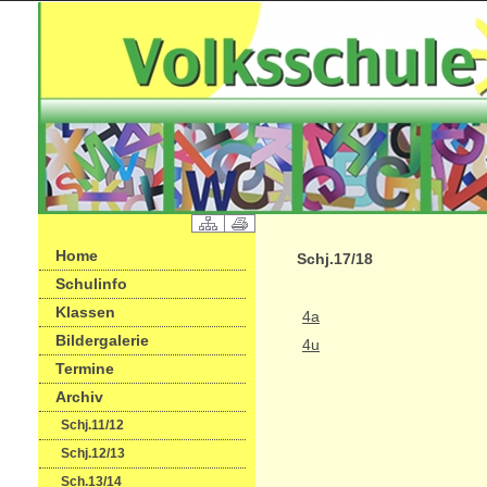
Home
Schj.17/18
Schulinfo
Klassen
4a
Bildergalerie
4u
Termine
Archiv
Schj.11/12
Schj.12/13
Sch.13/14