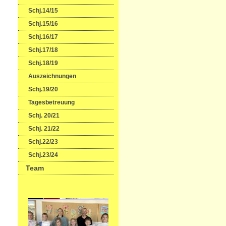
Schj.14/15
Schj.15/16
Schj.16/17
Schj.17/18
Schj.18/19
Auszeichnungen
Schj.19/20
Tagesbetreuung
Schj. 20/21
Schj. 21/22
Schj.22/23
Schj.23/24
Team