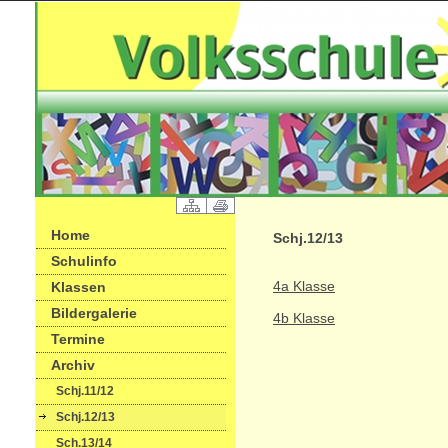
Home
Schj.12/13
Schulinfo
4a Klasse
Klassen
Bildergalerie
4b Klasse
Termine
Archiv
Schj.11/12
Schj.12/13
Sch.13/14