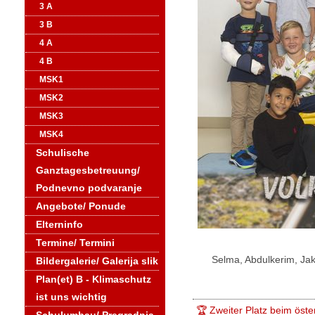
3 A
3 B
4 A
4 B
MSK1
MSK2
MSK3
MSK4
Schulische
Ganztagesbetreuung/
Podnevno podvaranje
Angebote/ Ponude
Elterninfo
Termine/ Termini
Selma, Abdulkerim, Jak
Bildergalerie/ Galerija slik
Plan(et) B - Klimaschutz
ist uns wichtig
🏆 Zweiter Platz beim öst