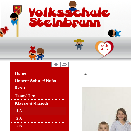
Home
1 A
Unsere Schule/ Naša
škola
Team/ Tim
Klassen/ Razredi
1 A
2 A
2 B