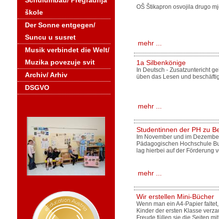
Schulumbau/ Pregradnja
OŠ Štikapron osvojila drugo mj
škole
Der Sonne entgegen/
Suncu u susret
mehr ...
Musik verbindet die Welt/
Muzika povezuje svit
1a Silbenkönige
In Deutsch - Zusatzuntericht ge
Archiv/ Arhiv
üben das Lesen und beschäftig
DSGVO
mehr ...
Studentinnen der PH zu Be
Im November und im Dezember p
Pädagogischen Hochschule Bu
lag hierbei auf der Förderung
mehr ...
Wir erstellen Mini-Bücher
Wenn man ein A4-Papier faltet, 
Kinder der ersten Klasse verza
Freude füllen sie die Seiten mit