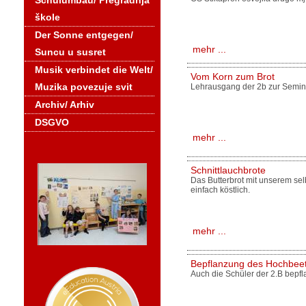
Schulumbau/ Pregradnja
škole
Der Sonne entgegen/
mehr ...
Suncu u susret
Musik verbindet die Welt/
Vom Korn zum Brot
Muzika povezuje svit
Lehrausgang der 2b zur Semina
Archiv/ Arhiv
DSGVO
mehr ...
Schnittlauchbrote
Das Butterbrot mit unserem sel
einfach köstlich.
mehr ...
Bepflanzung des Hochbee
Auch die Schüler der 2.B bepf