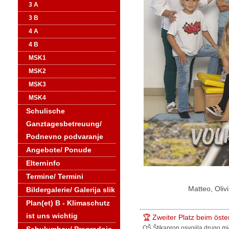
3 A
3 B
4 A
4 B
MSK1
MSK2
MSK3
MSK4
Schulische
Ganztagesbetreuung/
Podnevno podvaranje
Angebote/ Ponude
Elterninfo
Termine/ Termini
Matteo, Olivi
Bildergalerie/ Galerija slik
Plan(et) B - Klimaschutz
ist uns wichtig
🏆 Zweiter Platz beim öst
OŠ Štikapron osvojila drugo mj