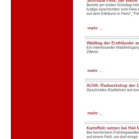
Stoffhase Felix, der klei
Bereits am ersten Schultag hör
lustige Geschichten vom Felix-H
auf dem Eifelturm in Paris", "Fel
mehr ...
Waldtag der Erstklässler 
Ein interessanter Waldlehrga
Zitterer
mehr ...
AUVA- Radworkshop der 1
Geschicktes Radfahren auf ei
mehr ...
Kartoffeln setzen bei Heli 
Bei herrrlichem Frühlingswetter
auf einem Feld, um dort einige K