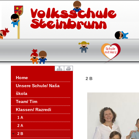
Home
2 B
Unsere Schule/ Naša
škola
Team/ Tim
Klassen/ Razredi
1 A
2 A
2 B