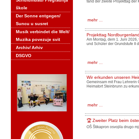
Schulumbau/ Pregradnja
fand der zweite Projekttag de
škole
Der Sonne entgegen/
mehr ...
Suncu u susret
Musik verbindet die Welt/
Projekttag Nordburgenlan
Muzika povezuje svit
Am Montag, dem 1. Juni 2026, 
und Schüler der Grundstufe II
Archiv/ Arhiv
DSGVO
mehr ...
Wir erkunden unseren Hei
Gemeinsam mit Frau Lehrerin 
Heimatort Steinbrunn zu erkun
mehr ...
🏆 Zweiter Platz beim öst
OŠ Štikapron osvojila drugo mj