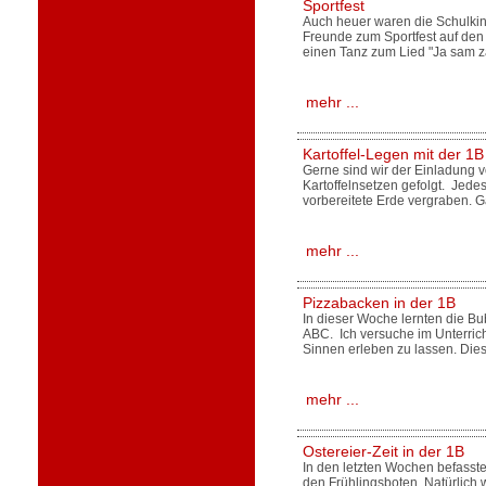
Sportfest
Auch heuer waren die Schulkind
Freunde zum Sportfest auf de
einen Tanz zum Lied "Ja sam 
mehr ...
Kartoffel-Legen mit der 1
Gerne sind wir der Einladung v
Kartoffelnsetzen gefolgt. Jedes
vorbereitete Erde vergraben. 
mehr ...
Pizzabacken in der 1B
In dieser Woche lernten die B
ABC. Ich versuche im Unterric
Sinnen erleben zu lassen. Die
mehr ...
Ostereier-Zeit in der 1B
In den letzten Wochen befasste
den Frühlingsboten. Natürlich w