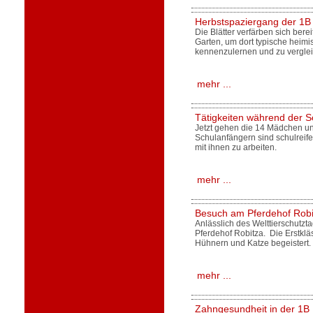
Herbstspaziergang der 1B
Die Blätter verfärben sich berei
Garten, um dort typische heim
kennenzulernen und zu vergle
mehr ...
Tätigkeiten während der S
Jetzt gehen die 14 Mädchen un
Schulanfängern sind schulreife
mit ihnen zu arbeiten.
mehr ...
Besuch am Pferdehof Robi
Anlässlich des Welttierschutzt
Pferdehof Robitza. Die Erstklä
Hühnern und Katze begeistert. 
mehr ...
Zahngesundheit in der 1B