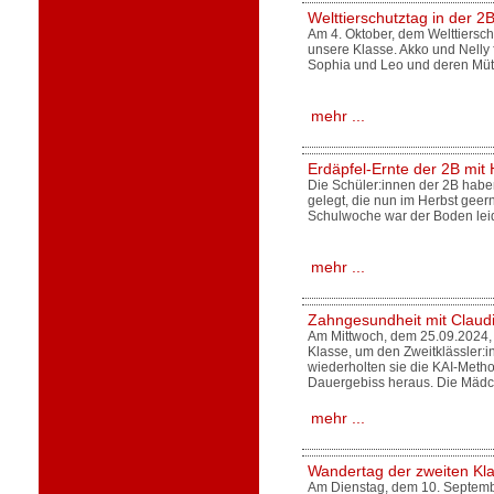
Welttierschutztag in der 2
Am 4. Oktober, dem Welttiersc
unsere Klasse. Akko und Nelly f
Sophia und Leo und deren Mütt
mehr ...
Erdäpfel-Ernte der 2B mit 
Die Schüler:innen der 2B haben
gelegt, die nun im Herbst geer
Schulwoche war der Boden lei
mehr ...
Zahngesundheit mit Claudi
Am Mittwoch, dem 25.09.2024, 
Klasse, um den Zweitklässler:
wiederholten sie die KAI-Meth
Dauergebiss heraus. Die Mäd
mehr ...
Wandertag der zweiten Kl
Am Dienstag, dem 10. Septemb