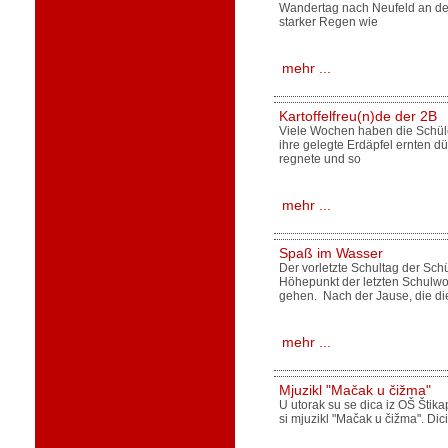
Wandertag nach Neufeld an der 
starker Regen wie
mehr ...
Kartoffelfreu(n)de der 2B
Viele Wochen haben die Schüle
ihre gelegte Erdäpfel ernten dü
regnete und so
mehr ...
Spaß im Wasser
Der vorletzte Schultag der Sch
Höhepunkt der letzten Schulwo
gehen. Nach der Jause, die die
mehr ...
Mjuzikl "Mačak u čižma"
U utorak su se dica iz OŠ Štikap
si mjuzikl "Mačak u čižma". Dici