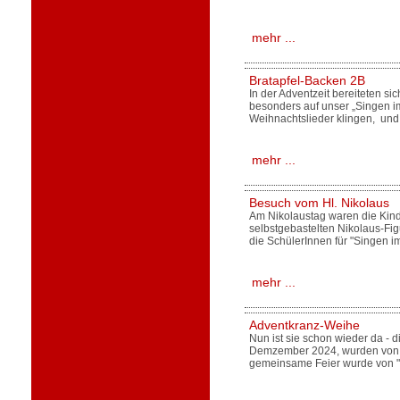
mehr ...
Bratapfel-Backen 2B
In der Adventzeit bereiteten s
besonders auf unser „Singen i
Weihnachtslieder klingen, und
mehr ...
Besuch vom Hl. Nikolaus
Am Nikolaustag waren die Kinde
selbstgebastelten Nikolaus-Fi
die SchülerInnen für "Singen i
mehr ...
Adventkranz-Weihe
Nun ist sie schon wieder da - 
Demzember 2024, wurden von u
gemeinsame Feier wurde von "