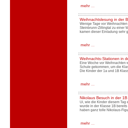
mehr ...
Weihnachtslesung in der B
Wenige Tage vor Weihnachten l
Steinbrunn-Zillingtal zu eine
kamen dieser Einladung sehr 
mehr ...
Weihnachts-Stationen in d
Eine Woche vor Weihnachten wa
Schule gekommen, um die Klass
Die Kinder der 1a und 1B Klas
mehr ...
Nikolaus Besuch in der 1B
Ui, wie die Kinder diesem Tag
wurde in der Klasse 1B bereits
haben ganz tolle Nikolaus-Figu
mehr ...