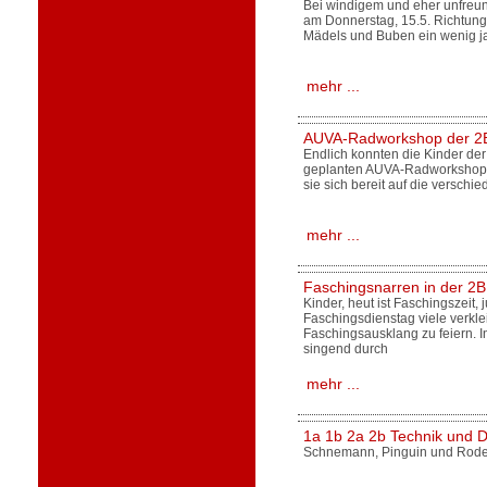
Bei windigem und eher unfreun
am Donnerstag, 15.5. Richtung 
Mädels und Buben ein wenig 
mehr ...
AUVA-Radworkshop der 2
Endlich konnten die Kinder der
geplanten AUVA-Radworkshop 
sie sich bereit auf die versch
mehr ...
Faschingsnarren in der 2B
Kinder, heut ist Faschingszeit,
Faschingsdienstag viele verk
Faschingsausklang zu feiern. 
singend durch
mehr ...
1a 1b 2a 2b Technik und D
Schnemann, Pinguin und Rod