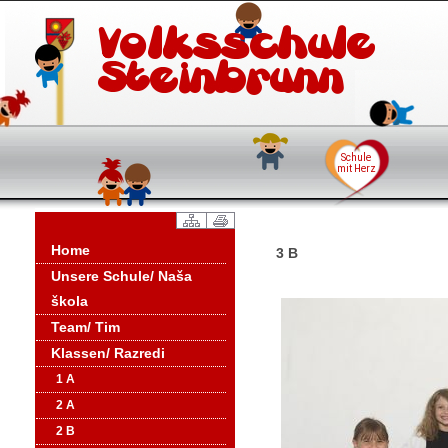
Home
3 B
Unsere Schule/ Naša
škola
Team/ Tim
Klassen/ Razredi
1 A
2 A
2 B