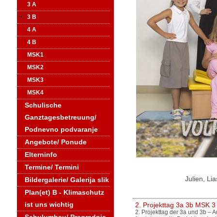
3 A
3 B
4 A
4 B
MSK1
MSK2
MSK3
MSK4
Schulische
Ganztagesbetreuung/
Podnevno podvaranje
Angebote/ Ponude
Elterninfo
Termine/ Termini
Julien, Li
Bildergalerie/ Galerija slik
Plan(et) B - Klimaschutz
ist uns wichtig
2. Projekttag 3a 3b MSK 3
2. Projekttag der 3a und 3b – 