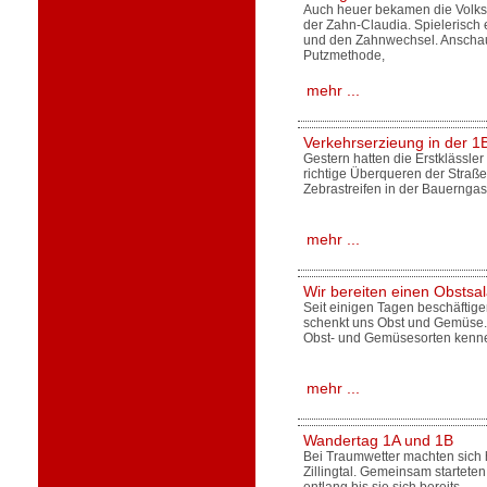
Auch heuer bekamen die Volkss
der Zahn-Claudia. Spielerisch
und den Zahnwechsel. Anschauli
Putzmethode,
mehr ...
Verkehrserzieung in der 1
Gestern hatten die Erstklässler
richtige Überqueren der Straß
Zebrastreifen in der Bauernga
mehr ...
Wir bereiten einen Obstsal
Seit einigen Tagen beschäftige
schenkt uns Obst und Gemüse.
Obst- und Gemüsesorten kenne
mehr ...
Wandertag 1A und 1B
Bei Traumwetter machten sich 
Zillingtal. Gemeinsam startete