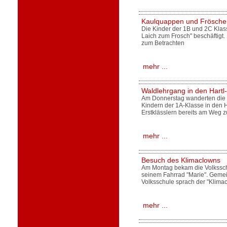
Kaulquappen und Frösche 
Die Kinder der 1B und 2C Klas
Laich zum Frosch" beschäftigt.
zum Betrachten
mehr ...
Waldlehrgang in den Hartl
Am Donnerstag wanderten die 
Kindern der 1A-Klasse in den 
Erstklässlern bereits am Weg
mehr ...
Besuch des Klimaclowns
Am Montag bekam die Volksschu
seinem Fahrrad "Marie". Gemei
Volksschule sprach der "Klimacl
mehr ...