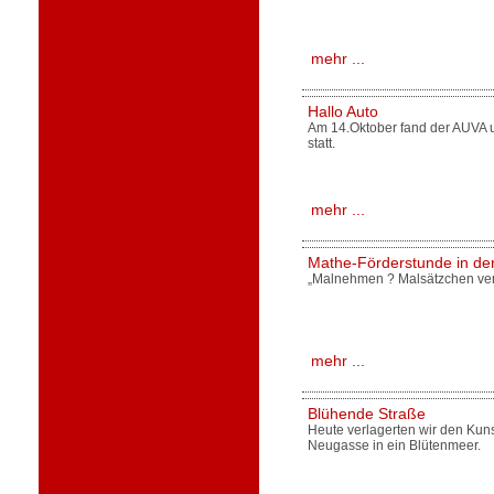
mehr ...
Hallo Auto
Am 14.Oktober fand der AUVA u
statt.
mehr ...
Mathe-Förderstunde in der
„Malnehmen ? Malsätzchen ve
mehr ...
Blühende Straße
Heute verlagerten wir den Kuns
Neugasse in ein Blütenmeer.