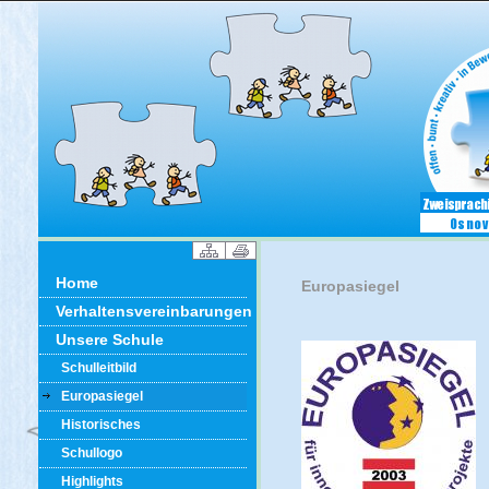
Home
Europasiegel
Verhaltensvereinbarungen
Unsere Schule
Schulleitbild
Europasiegel
Historisches
Schullogo
Highlights