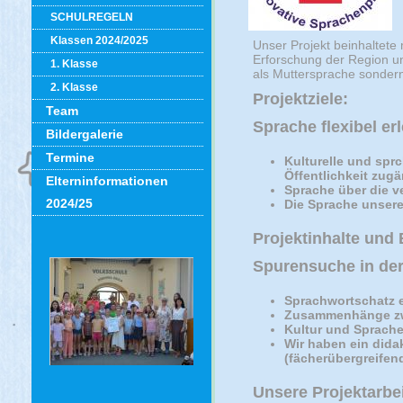
SCHULREGELN
Klassen 2024/2025
Unser Projekt beinhaltete 
Erforschung der Region und
1. Klasse
als Muttersprache sondern
2. Klasse
Projektziele:
Team
Sprache flexibel e
Bildergalerie
Termine
Kulturelle und spr
Öffentlichkeit zug
Elterninformationen
Sprache über die v
2024/25
Die Sprache unsere
Projektinhalte und
Spurensuche in de
Sprachwortschatz e
Zusammenhänge zwis
Kultur und Sprache
Wir haben ein dida
(fächerübergreifend
Unsere Projektarbei