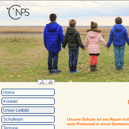
Home
Kontakt
Unser Leitbild
Schulteam
Unsere Schule ist ein Raum voll
sein Potenzial in einer Gemeinsch
Termine