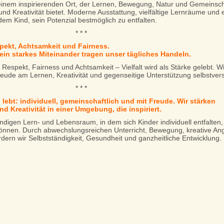
einem inspirierenden Ort, der Lernen, Bewegung, Natur und Gemeinsch
 Kreativität bietet. Moderne Ausstattung, vielfältige Lernräume und e
m Kind, sein Potenzial bestmöglich zu entfalten.
* * *
pekt, Achtsamkeit und Fairness.
ein starkes Miteinander tragen unser tägliches Handeln.
 Respekt, Fairness und Achtsamkeit – Vielfalt wird als Stärke gelebt. W
ude am Lernen, Kreativität und gegenseitige Unterstützung selbstverst
* * *
 lebt: individuell, gemeinschaftlich und mit Freude. Wir stärken
d Kreativität in einer Umgebung, die inspiriert.
endigen Lern- und Lebensraum, in dem sich Kinder individuell entfalte
önnen. Durch abwechslungsreichen Unterricht, Bewegung, kreative An
rn wir Selbstständigkeit, Gesundheit und ganzheitliche Entwicklung.