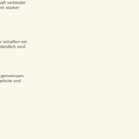
aft verbindet
in starker
ir schaffen ein
ändlich sind.
n, gemeinsam
gebote und