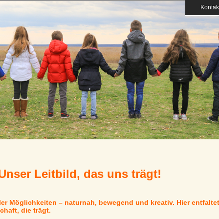
Kontak
Unser Leitbild, das uns trägt!
er Möglichkeiten – naturnah, bewegend und kreativ. Hier entfalte
aft, die trägt.