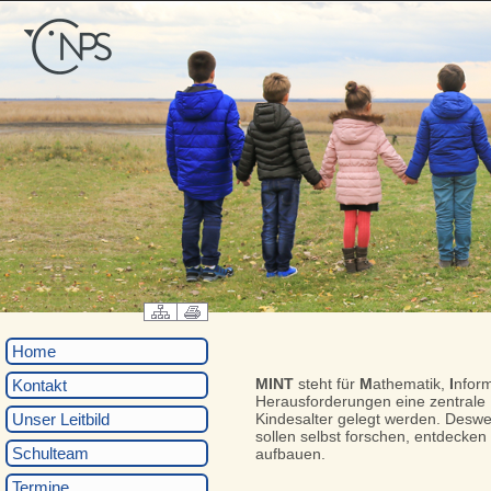
Home
MINT
steht für
M
athematik,
I
nform
Kontakt
Herausforderungen eine zentrale 
Unser Leitbild
Kindesalter gelegt werden. Deswe
sollen selbst forschen, entdecken
Schulteam
aufbauen.
Termine